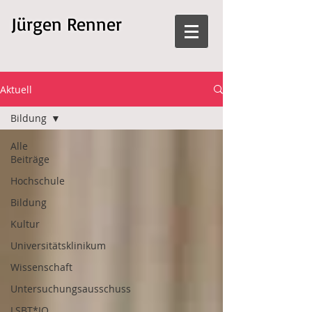
Jürgen Renner
Aktuell
Bildung
Alle
Beiträge
Hochschule
Bildung
Kultur
Universitätsklinikum
Wissenschaft
Untersuchungsausschuss
LSBT*IQ