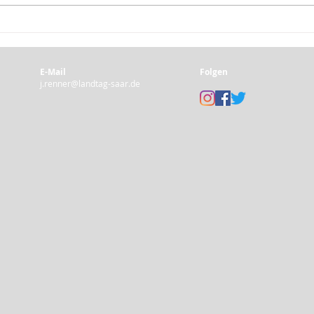
HNO-Klinik: Sondersitzung des
Wissenschaftsausschuss
E-Mail
Folgen
j.renner@landtag-saar.de