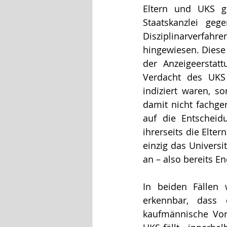
Eltern und UKS ge
Staatskanzlei geg
Disziplinarverfahre
hingewiesen. Diese 
der Anzeigeerstat
Verdacht des UKS 
indiziert waren, s
damit nicht fachge
auf die Entscheid
ihrerseits die Elter
einzig das Universi
an – also bereits E
In beiden Fällen 
erkennbar, dass
kaufmännische Vors