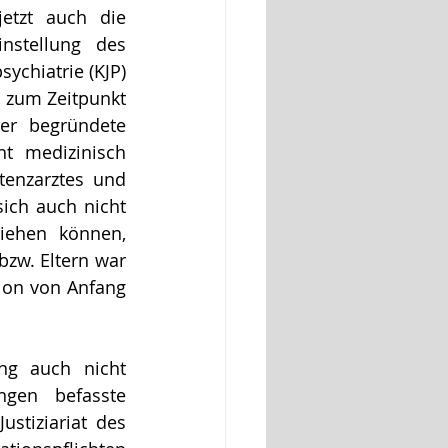
etzt auch die 
stellung des 
chiatrie (KJP) 
 zum Zeitpunkt 
r begründete 
 medizinisch 
tenzarztes und 
ich auch nicht 
iehen können, 
bzw. Eltern war 
ion von Anfang 
ng auch nicht 
gen befasste 
stiziariat des 