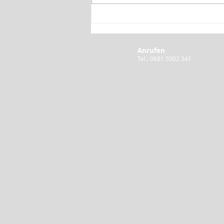
Rede zum
Untersuchungsausschuss
"Verdachtsfälle auf
Anrufen
Missbrauch"
Tel.: 0681 5002 341