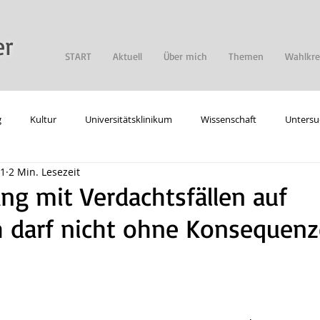
er
START
Aktuell
Über mich
Themen
Wahlkre
g
Kultur
Universitätsklinikum
Wissenschaft
Untersu
21
2 Min. Lesezeit
gie
Digitalisierung
Allgemein
g mit Verdachtsfällen auf
h darf nicht ohne Konsequen