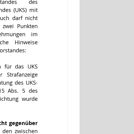
andes des 
ndes (UKS) mit 
uch darf nicht 
 zwei Punkten 
ehmungen im 
che Hinweise 
Vorstandes:
 für das UKS 
Strafanzeige 
chtung des UKS-
5 Abs. 5 des 
ichtung wurde 
cht gegenüber 
s den zwischen 