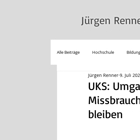
Jürgen Renn
Alle Beiträge
Hochschule
Bildun
Jürgen Renner
9. Juli 20
LSBT*IQ
Reden
Technolo
UKS: Umgan
Missbrauc
bleiben