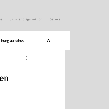
is
SPD-Landtagsfraktion
Service
chungsausschuss
zen