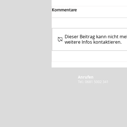
Kommentare
Dieser Beitrag kann nicht m
weitere Infos kontaktieren.
UKS: Umgang mit
Verdachtsfällen auf
Missbrauch darf nicht ohne
Konsequenzen bleiben
Anrufen
Tel.: 0681 5002 341