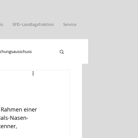
is
SPD-Landtagsfraktion
Service
chungsausschuss
 Rahmen einer 
Hals-Nasen-
enner, 