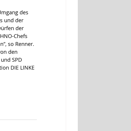
 Umgang des 
s und der 
ürfen der 
s HNO-Chefs 
n“, so Renner. 
von den 
 und SPD 
tion DIE LINKE 