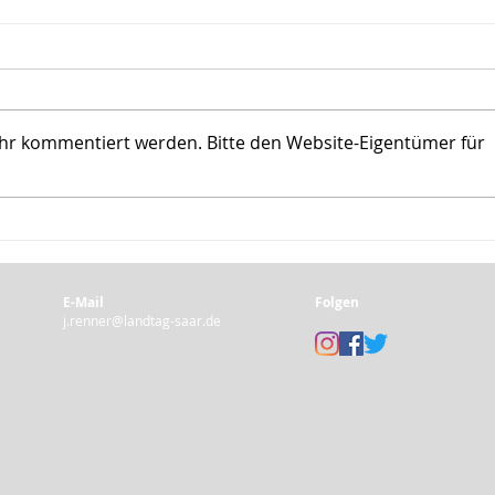
ehr kommentiert werden. Bitte den Website-Eigentümer für
Rede zum
Untersuchungsausschuss
"Verdachtsfälle auf
Missbrauch"
E-Mail
Folgen
j.renner@landtag-saar.de