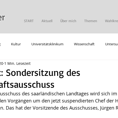
er
START
Aktuell
Über mich
Themen
Wahlkre
g
Kultur
Universitätsklinikum
Wissenschaft
Untersu
20
1 Min. Lesezeit
gie
Digitalisierung
Allgemein
: Sondersitzung des
aftsausschuss
usschuss des saarländischen Landtages wird sich im
den Vorgängen um den jetzt suspendierten Chef der 
n. Das hat der Vorsitzende des Ausschusses, Jürgen R