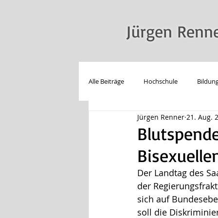
Jürgen Renn
Alle Beiträge
Hochschule
Bildun
Jürgen Renner
21. Aug. 
LSBT*IQ
Reden
Technolo
Blutspend
Bisexuelle
Der Landtag des Saa
der Regierungsfrak
sich auf Bundesebe
soll die Diskrimini