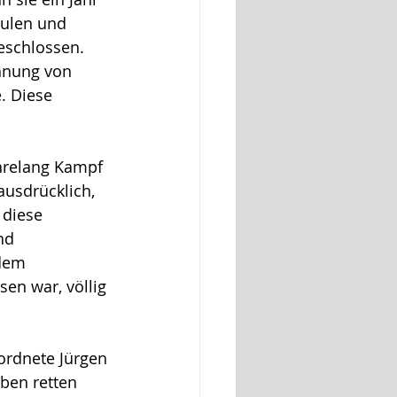
wulen und 
schlossen.  
nnung von 
. Diese 
ahrelang Kampf 
usdrücklich, 
diese 
nd 
dem 
en war, völlig 
ordnete Jürgen 
ben retten 