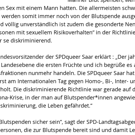
nen Sex mit einem Mann hatten. Die allermeisten sch
 werden somit immer noch von der Blutspende ausge
nd völlig unverständlich ist zudem die gesonderte Ne
sonen mit sexuellem Risikoverhalten“ in der Richtlinie
r se diskriminierend.
andesvorsitzender der SPDqueer Saar erklärt : „Der j
 Landesebene die ersten Früchte und ich begrüße es a
sfraktionen nunmehr handeln. Die SPDqueer Saar hat 
st am Internationalen Tag gegen Homo-, Bi-, Inter- u
olt. Die diskriminierende Richtlinie war gerade auf 
na-Krise, in der man auf Blutspender*innen angewies
iskriminierung, die Leben gefährdet.“
Blutspenden sicher sein“, sagt der SPD-Landtagsabge
Personen, die zur Blutspende bereit sind und damit Le