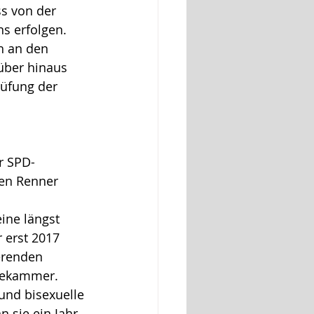
ss von der 
s erfolgen. 
h an den 
über hinaus 
üfung der 
r SPD-
en Renner 
 
ine längst 
 erst 2017 
erenden 
tekammer. 
nd bisexuelle 
 sie ein Jahr 