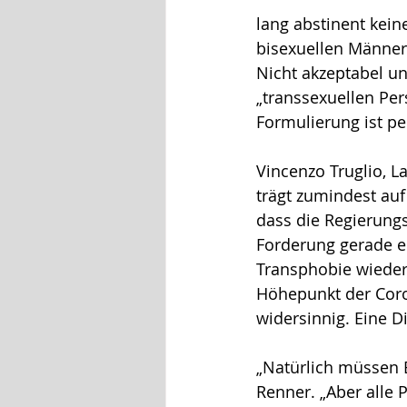
lang abstinent kei
bisexuellen Männer
Nicht akzeptabel u
„transsexuellen Per
Formulierung ist pe
Vincenzo Truglio, L
trägt zumindest auf
dass die Regierung
Forderung gerade er
Transphobie wiederh
Höhepunkt der Coro
widersinnig. Eine D
„Natürlich müssen 
Renner. „Aber alle 