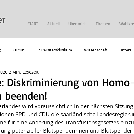
er
START
Aktuell
Über mich
Themen
Wahlkre
g
Kultur
Universitätsklinikum
Wissenschaft
Untersu
2020
2 Min. Lesezeit
gie
Digitalisierung
Allgemein
e: Diskriminierung von Homo
n beenden!
rlandes wird voraussichtlich in der nächsten Sitzung
tionen SPD und CDU die saarländische Landesregierun
ne für eine Änderung des Transfusionsgesetzes einzu
erung potenzieller Blutspenderinnen und Blutspender 