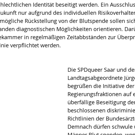
hlechtlichen Identität beseitigt werden. Ein Ausschlu
Zukunft nur aufgrund des individuellen Risikoverhalten
e mögliche Rückstellung von der Blutspende sollen sic
handen diagnostischen Möglichkeiten orientieren. Dar
tekammer in regelmäßigen Zeitabbständen zur Überpr
nie verpflichtet werden.
Die SPDqueer Saar und de
Landtagsabgeordnete Jürg
begrüßen die Initiative der
Regierungsfraktionen auf e
überfällige Beseitigung der
beschlossenen diskrimini
Richtlinien der Bundesärz
Demnach dürfen schwule u
Männer Blut spenden, wenn