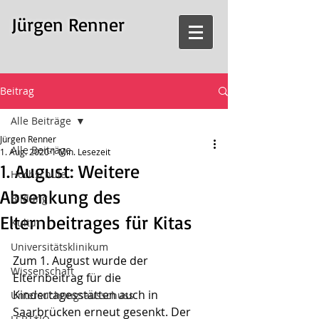
Jürgen Renner
Beitrag
Alle Beiträge
Jürgen Renner
Alle Beiträge
1. Aug. 2020
1 Min. Lesezeit
1. August: Weitere
Hochschule
Absenkung des
Bildung
Elternbeitrages für Kitas
Kultur
Universitätsklinikum
Zum 1. August wurde der 
Wissenschaft
Elternbeitrag für die 
Kindertagesstätten auch in 
Untersuchungsausschuss
Saarbrücken erneut gesenkt. Der 