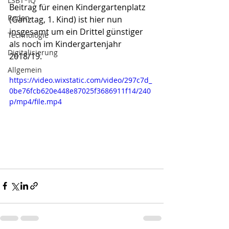
LSBT*IQ
Beitrag für einen Kindergartenplatz 
Reden
(Ganztag, 1. Kind) ist hier nun 
insgesamt um ein Drittel günstiger 
Technologie
als noch im Kindergartenjahr 
Digitalisierung
2018/19.
Allgemein
https://video.wixstatic.com/video/297c7d_
0be76fcb620e448e87025f3686911f14/240
p/mp4/file.mp4