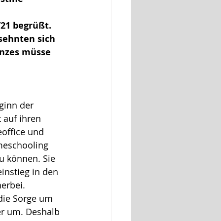
21 begrüßt. 
sehnten sich 
anzes müsse 
eginn der 
 auf ihren 
office und 
meschooling 
u können. Sie 
instieg in den 
erbei. 
 die Sorge um 
er um. Deshalb 