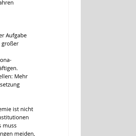
ahren 
er Aufgabe 
 großer 
rona-
ftigen. 
ellen: Mehr 
msetzung 
mie ist nicht 
nstitutionen 
es muss 
ngen meiden, 