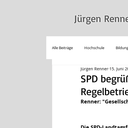
Jürgen Renn
Alle Beiträge
Hochschule
Bildun
Jürgen Renner
15. Juni 
LSBT*IQ
Reden
Technolo
SPD begrüß
Regelbetri
Renner: "Gesells
Die SPD-Landtagsf