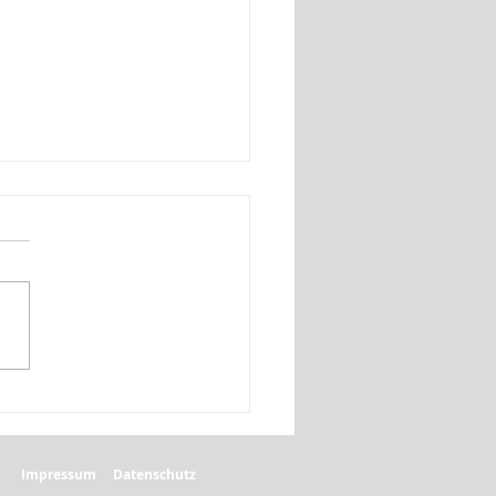
 Schulwoche, jeder
tag, jede Schulstunde ist
 in akuter Not!
Impressum
Datenschutz