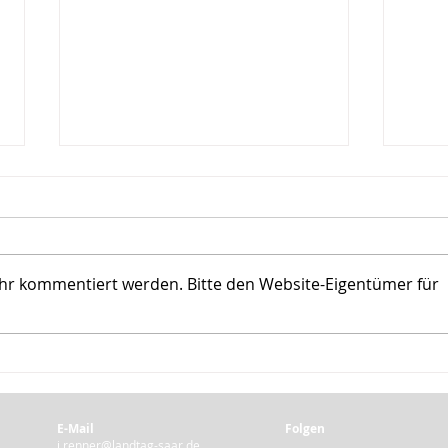
ehr kommentiert werden. Bitte den Website-Eigentümer für
"Die Schulen werden nach der
Jede
Pandemie anders sein als
Schul
zuvor."
Hilfe
E-Mail
Folgen
j.renner@landtag-saar.de