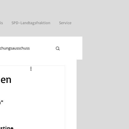
is
SPD-Landtagsfraktion
Service
chungsausschuss
hen
n"
stine 