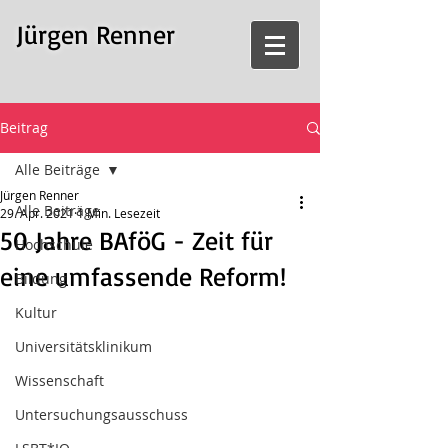
Jürgen Renner
Beitrag
Alle Beiträge
Jürgen Renner
Alle Beiträge
29. Apr. 2021
1 Min. Lesezeit
50 Jahre BAföG - Zeit für
Hochschule
eine umfassende Reform!
Bildung
Kultur
Universitätsklinikum
Wissenschaft
Untersuchungsausschuss